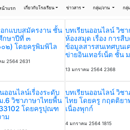
กลุ่มสาระการเรียนรู้ภาษาไทย
เกี่ยวกับโรงเรียน
ข่าวสาร
กลุ่ม/งาน
กลุ
หน้าแรก
(current)
อกแบบสมัครงาน ชั้น
บทเรียนออนไลน์ วิชา
ึกษาปีที่ ๓
ห้องสมุด เรื่อง การสืบ
๐๒) โดยครูพิมพิไล
ข้อมูลสารสนเทศบนเค
ข่ายอินเทอร์เน็ต ชั้น 
คม 2564
2631
13 มกราคม 2564
2368
นออนไลน์เรื่องระดับ
บทเรียนออนไลน์ วิช
ม.6 วิชาภาษาไทยพื้น
ไทย โดยครู กฤตติยา
33102 โดยครูปุณฑ
เนื่องพุกก์
งาม
4 มกราคม 2564
1815