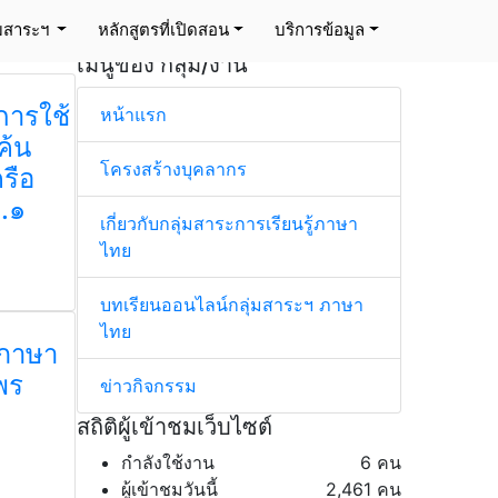
่มสาระฯ
หลักสูตรที่เปิดสอน
บริการข้อมูล
เมนูของ กลุ่ม/งาน
การใช้
หน้าแรก
ค้น
โครงสร้างบุคลากร
รือ
ม.๑
เกี่ยวกับกลุ่มสาระการเรียนรู้ภาษา
ไทย
บทเรียนออนไลน์กลุ่มสาระฯ ภาษา
ไทย
าภาษา
พร
ข่าวกิจกรรม
สถิติผู้เข้าชมเว็บไซต์
กำลังใช้งาน
6 คน
ผู้เข้าชมวันนี้
2,461 คน